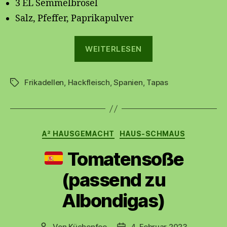
3 EL Semmelbrösel
Salz, Pfeffer, Paprikapulver
„
WEITERLESEN
Albondigas
Frikadellen
,
Hackfleisch
,
Spanien
,
Tapas
–
Schlagwörter
spanische
Frikadellen
Kategorien
A² HAUSGEMACHT
HAUS-SCHMAUS
“
Tomatensoße
(passend zu
Albondigas)
Von
Küchenfee
4. Februar 2023