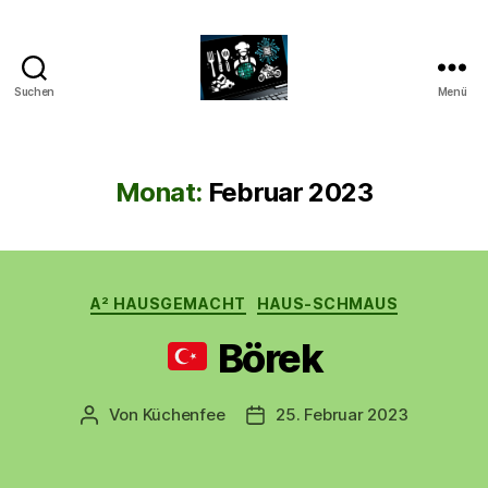
Suchen
Menü
CyberAlex.de
Monat:
Februar 2023
Kategorien
A² HAUSGEMACHT
HAUS-SCHMAUS
Börek
Von
Küchenfee
25. Februar 2023
Beitragsautor
Beitragsdatum