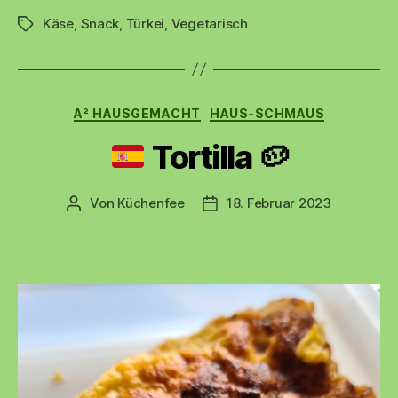
Börek“
Käse
,
Snack
,
Türkei
,
Vegetarisch
Schlagwörter
Kategorien
A² HAUSGEMACHT
HAUS-SCHMAUS
Tortilla
🥔
Von
Küchenfee
18. Februar 2023
Beitragsautor
Beitragsdatum