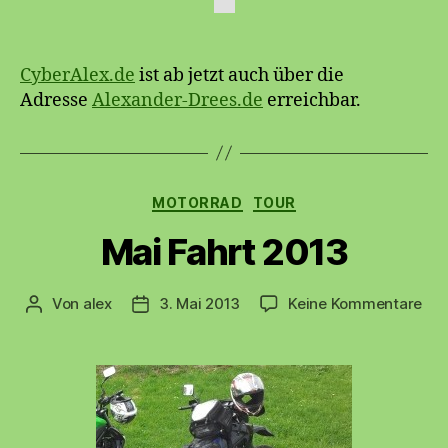
CyberAlex.de
ist ab jetzt auch über die
Adresse
Alexander-Drees.de
erreichbar.
Kategorien
MOTORRAD
TOUR
Mai Fahrt 2013
zu
Von
alex
3. Mai 2013
Keine Kommentare
Beitragsautor
Beitragsdatum
Mai
Fah
201