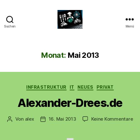
Suchen
Menü
CyberAlex.de
Monat:
Mai 2013
Kategorien
INFRASTRUKTUR
IT
NEUES
PRIVAT
Alexander-Drees.de
zu
Von
alex
16. Mai 2013
Keine Kommentare
Beitragsautor
Beitragsdatum
Ale
Dr