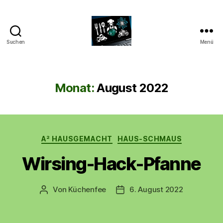
Suchen
Menü
CyberAlex.de
Monat:
August 2022
Kategorien
A² HAUSGEMACHT
HAUS-SCHMAUS
Wirsing-Hack-Pfanne
Von
Küchenfee
6. August 2022
Beitragsautor
Beitragsdatum