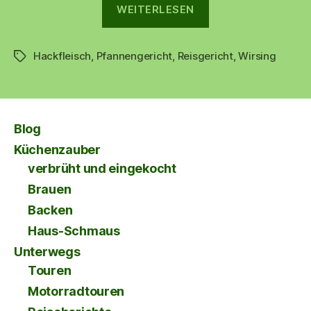
„Wirsing-
WEITERLESEN
Hack-
Pfanne“
Hackfleisch
,
Pfannengericht
,
Reisgericht
,
Wirsing
Schlagwörter
Blog
Küchenzauber
verbrüht und eingekocht
Brauen
Backen
Haus-Schmaus
Unterwegs
Touren
Motorradtouren