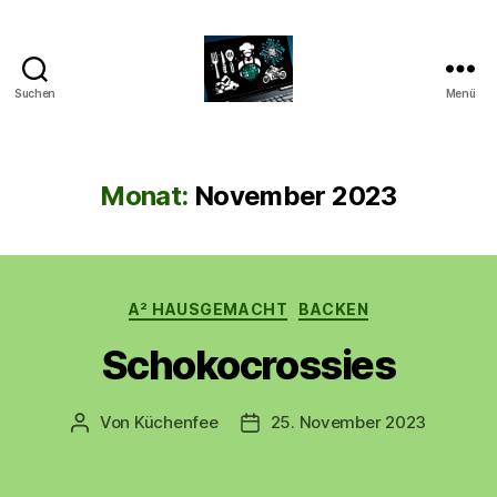
Suchen
Menü
CyberAlex.de
Monat:
November 2023
Kategorien
A² HAUSGEMACHT
BACKEN
Schokocrossies
Von
Küchenfee
25. November 2023
Beitragsautor
Beitragsdatum