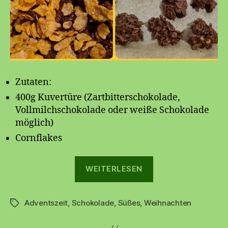
Zutaten:
400g Kuvertüre (Zartbitterschokolade,
Vollmilchschokolade oder weiße Schokolade
möglich)
Cornflakes
„Schokocrossies“
WEITERLESEN
Adventszeit
,
Schokolade
,
Süßes
,
Weihnachten
Schlagwörter