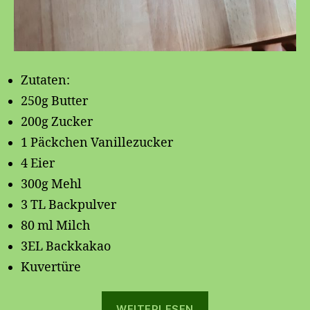
Zutaten:
250g Butter
200g Zucker
1 Päckchen Vanillezucker
4 Eier
300g Mehl
3 TL Backpulver
80 ml Milch
3EL Backkakao
Kuvertüre
„Marmorkuchen
WEITERLESEN