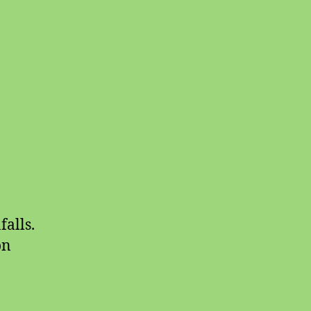
falls.
on