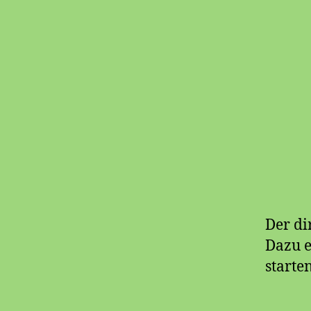
Der di
Dazu e
starten