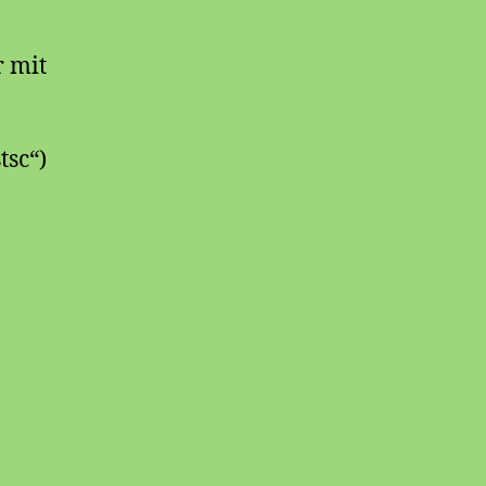
Multimonitor
RDP
 mit
tsc“)