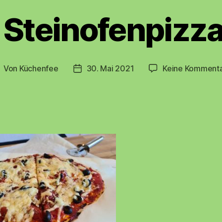
Steinofenpizz
Von
Küchenfee
30. Mai 2021
Keine Komment
eitragsautor
Beitragsdatum