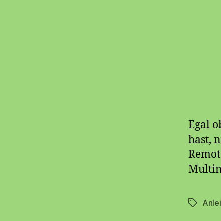
Egal o
hast, 
Remote
Multim
Anle
Schlagwö