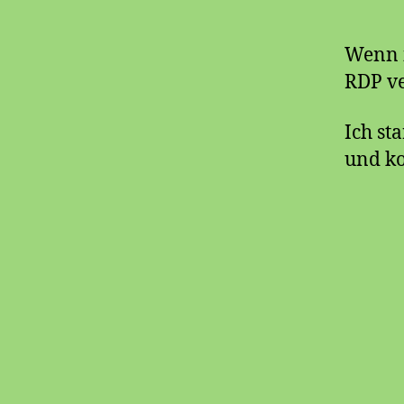
Wenn i
RDP ve
Ich st
und ko