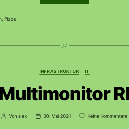
Steinofenpizz
🍕
“
n
,
Pizza
rter
Kategorien
INFRASTRUKTUR
IT
Multimonitor 
Von
alex
30. Mai 2021
Keine Kommentare
Beitragsautor
Beitragsdatum