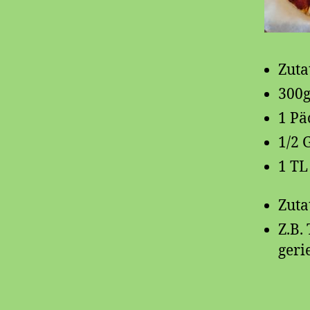
Zuta
300g
1 Pä
1/2 
1 TL
Zuta
Z.B.
geri