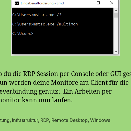
b du die RDP Session per Console oder GUI ges
nun werden deine Monitore am Client für die
verbindung genutzt. Ein Arbeiten per
onitor kann nun laufen.
itung
,
Infrastruktur
,
RDP
,
Remote Desktop
,
Windows
rter