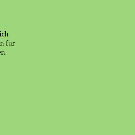
ich
n für
en.