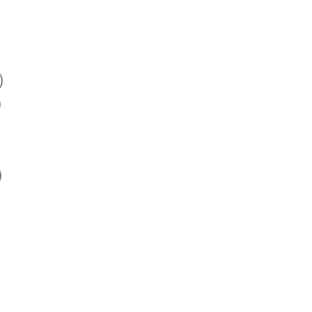
)
)
)