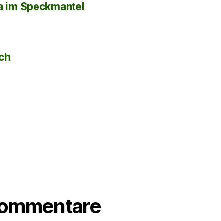
la im Speckmantel
sch
Kommentare