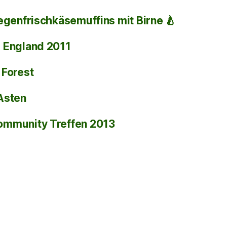
egenfrischkäsemuffins mit Birne 🍐
i
England 2011
 Forest
Asten
ommunity Treffen 2013