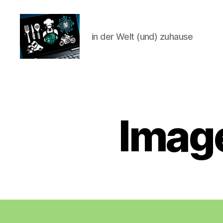
in der Welt (und) zuhause
CyberAlex.de
Image