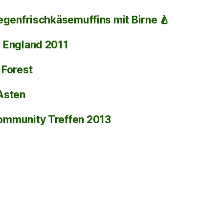
egenfrischkäsemuffins mit Birne 🍐
i
England 2011
 Forest
Asten
ommunity Treffen 2013