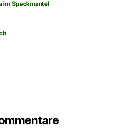
la im Speckmantel
sch
Kommentare