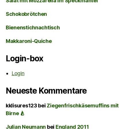
Salat mit Mozzarella im Speckmantel
Schokobrötchen
Bienenstichnachtisch
Makkaroni-Quiche
Login-box
Login
Neueste Kommentare
kklisures123
bei
Ziegenfrischkäsemuffins mit
Birne 🍐
Julian Neumann
bei
England 2011