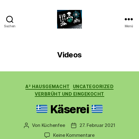
Suchen
Menü
CyberAlex.de
Videos
Kategorien
A² HAUSGEMACHT
UNCATEGORIZED
VERBRÜHT UND EINGEKOCHT
Käserei
Von
Küchenfee
27. Februar 2021
Beitragsautor
Beitragsdatum
zu
Keine Kommentare