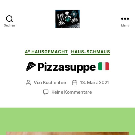
Suchen
Menü
CyberAlex.de
Kategorien
A² HAUSGEMACHT
HAUS-SCHMAUS
🍕
Pizzasuppe
Von
Küchenfee
13. März 2021
Beitragsautor
Beitragsdatum
zu
Keine Kommentare
🍕
Pizzasuppe