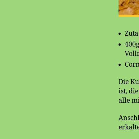
Zuta
400g
Voll
Corn
Die Ku
ist, d
alle m
Anschl
erkalt