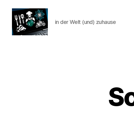
in der Welt (und) zuhause
CyberAlex.de
S