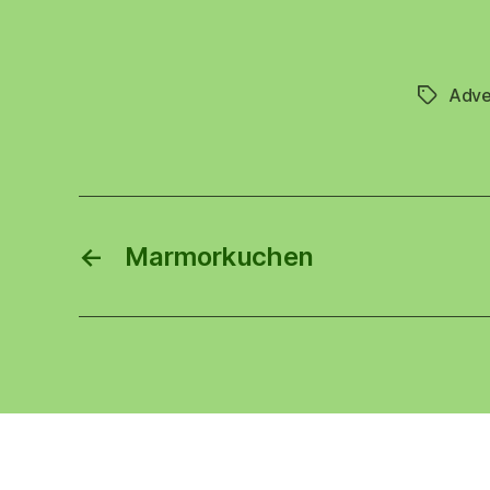
Adve
Schlagwö
←
Marmorkuchen