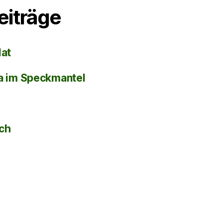
eiträge
lat
la im Speckmantel
sch