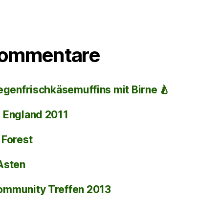
Kommentare
egenfrischkäsemuffins mit Birne 🍐
i
England 2011
 Forest
Asten
ommunity Treffen 2013