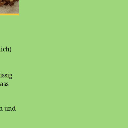
ich)
üssig
ass
en und