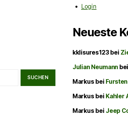
Login
Neueste 
kklisures123
bei
Zi
Julian Neumann
be
Markus
bei
Fursten
Markus
bei
Kahler 
Markus
bei
Jeep C