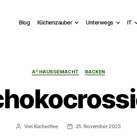
Blog
Küchenzauber
Unterwegs
IT
Kategorien
A² HAUSGEMACHT
BACKEN
chokocrossi
Von
Küchenfee
25. November 2023
Beitragsautor
Beitragsdatum