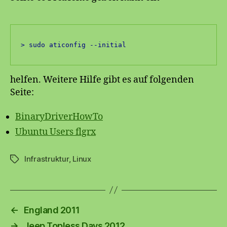
> sudo aticonfig --initial
helfen. Weitere Hilfe gibt es auf folgenden
Seite:
BinaryDriverHowTo
Ubuntu Users flgrx
Infrastruktur
,
Linux
Schlagwörter
←
England 2011
→
Jeep Topless Days 2012