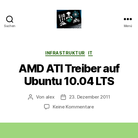
Suchen
Menü
CyberAlex.de
Kategorien
INFRASTRUKTUR
IT
AMD ATI Treiber auf
Ubuntu 10.04 LTS
Von
alex
23. Dezember 2011
Beitragsautor
Beitragsdatum
zu
Keine Kommentare
AMD
ATI
Treiber
auf