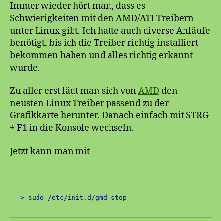
Ubuntu
Immer wieder hört man, dass es
10.04
Schwierigkeiten mit den AMD/ATI Treibern
LTS
unter Linux gibt. Ich hatte auch diverse Anläufe
benötigt, bis ich die Treiber richtig installiert
bekommen haben und alles richtig erkannt
wurde.
Zu aller erst lädt man sich von
AMD
den
neusten Linux Treiber passend zu der
Grafikkarte herunter. Danach einfach mit STRG
+ F1 in die Konsole wechseln.
Jetzt kann man mit
> sudo /etc/init.d/gmd stop