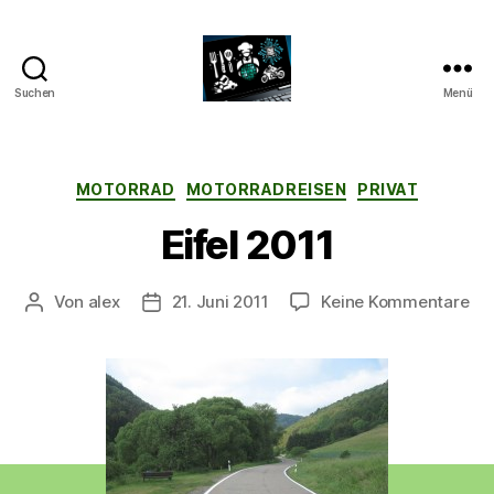
Suchen
Menü
CyberAlex.de
Kategorien
MOTORRAD
MOTORRADREISEN
PRIVAT
Eifel 2011
zu
Von
alex
21. Juni 2011
Keine Kommentare
Beitragsautor
Beitragsdatum
Eif
20