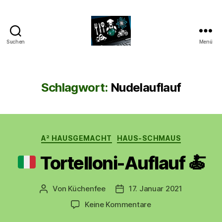
Suchen
Menü
CyberAlex.de
Schlagwort:
Nudelauflauf
Kategorien
A² HAUSGEMACHT
HAUS-SCHMAUS
Tortelloni-Auflauf
🍝
Von
Küchenfee
17. Januar 2021
Beitragsautor
Beitragsdatum
zu
Keine Kommentare