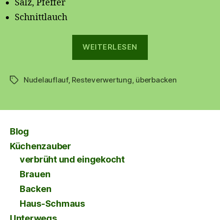
Salz, Pfeffer
Schnittlauch
„
WEITERLESEN
Tortelloni-
Nudelauflauf
,
Resteverwertung
,
überbacken
Auflauf
Schlagwörter
🍝
“
Blog
Küchenzauber
verbrüht und eingekocht
Brauen
Backen
Haus-Schmaus
Unterwegs