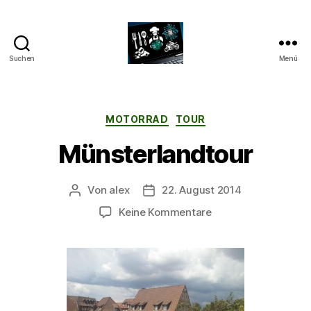
Suchen
Menü
CyberAlex.de
Kategorien
MOTORRAD
TOUR
Münsterlandtour
Von
alex
22. August 2014
Beitragsautor
Beitragsdatum
zu
Keine Kommentare
Münsterlandtour