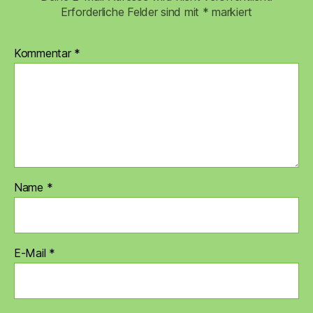
Erforderliche Felder sind mit
*
markiert
Kommentar
*
Name
*
E-Mail
*