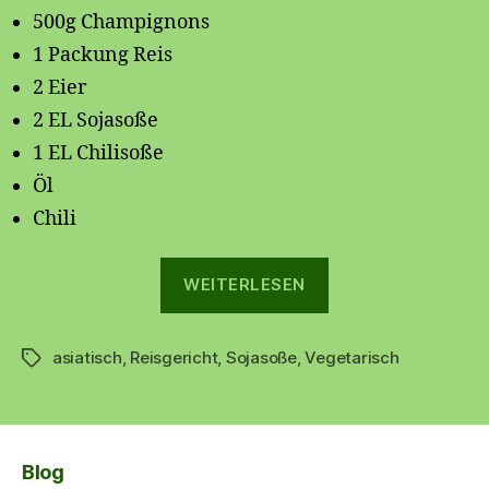
500g Champignons
1 Packung Reis
2 Eier
2 EL Sojasoße
1 EL Chilisoße
Öl
Chili
„Vegetarischer
WEITERLESEN
Sonntag“
asiatisch
,
Reisgericht
,
Sojasoße
,
Vegetarisch
Schlagwörter
Blog