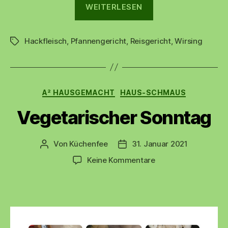
„Wirsing-
WEITERLESEN
Hack-
Pfanne“
Hackfleisch
,
Pfannengericht
,
Reisgericht
,
Wirsing
Schlagwörter
Kategorien
A² HAUSGEMACHT
HAUS-SCHMAUS
Vegetarischer Sonntag
Von
Küchenfee
31. Januar 2021
Beitragsautor
Beitragsdatum
zu
Keine Kommentare
Vegetarischer
Sonntag