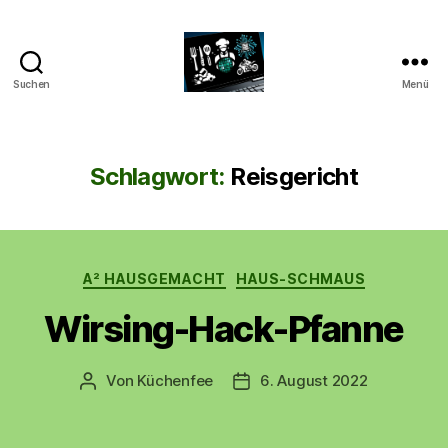
Suchen
Menü
CyberAlex.de
Schlagwort:
Reisgericht
Kategorien
A² HAUSGEMACHT
HAUS-SCHMAUS
Wirsing-Hack-Pfanne
Von
Küchenfee
6. August 2022
Beitragsautor
Beitragsdatum