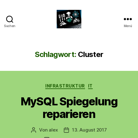
Suchen
Menü
CyberAlex.de
Schlagwort:
Cluster
Kategorien
INFRASTRUKTUR
IT
MySQL Spiegelung
reparieren
Von
alex
13. August 2017
Beitragsautor
Beitragsdatum