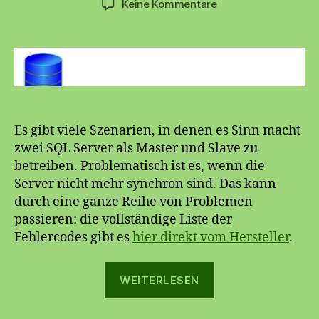
zu
Keine Kommentare
MySQL
Spiegelung
reparieren
Es gibt viele Szenarien, in denen es Sinn macht
zwei SQL Server als Master und Slave zu
betreiben. Problematisch ist es, wenn die
Server nicht mehr synchron sind. Das kann
durch eine ganze Reihe von Problemen
passieren: die vollständige Liste der
Fehlercodes gibt es
hier direkt vom Hersteller
.
„MySQL
WEITERLESEN
Spiegelung
reparieren“