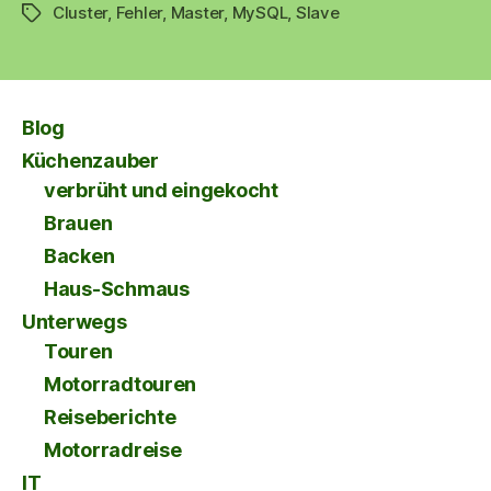
Cluster
,
Fehler
,
Master
,
MySQL
,
Slave
Schlagwörter
Blog
Küchenzauber
verbrüht und eingekocht
Brauen
Backen
Haus-Schmaus
Unterwegs
Touren
Motorradtouren
Reiseberichte
Motorradreise
IT