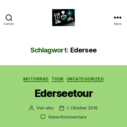
Suchen
Menü
CyberAlex.de
Schlagwort:
Edersee
Kategorien
MOTORRAD
TOUR
UNCATEGORIZED
Ederseetour
Von
alex
1. Oktober 2016
Beitragsautor
Beitragsdatum
zu
Keine Kommentare
Ederseetour