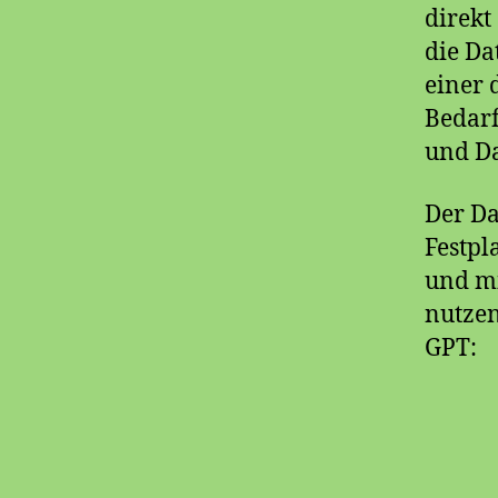
direkt
die Da
einer 
Bedarf
und Da
Der Da
Festpl
und mi
nutzen
GPT: