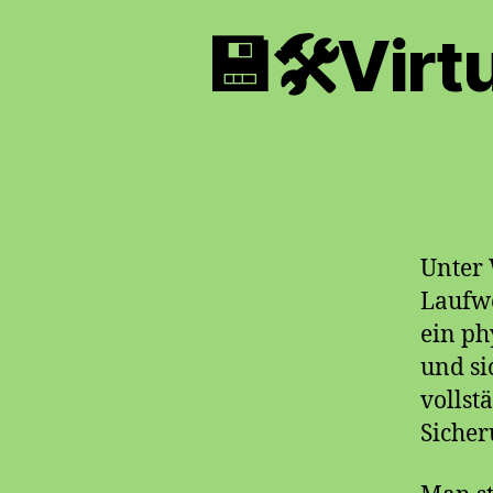
💾🛠Virt
Unter 
Laufwe
ein ph
und si
vollst
Sicher