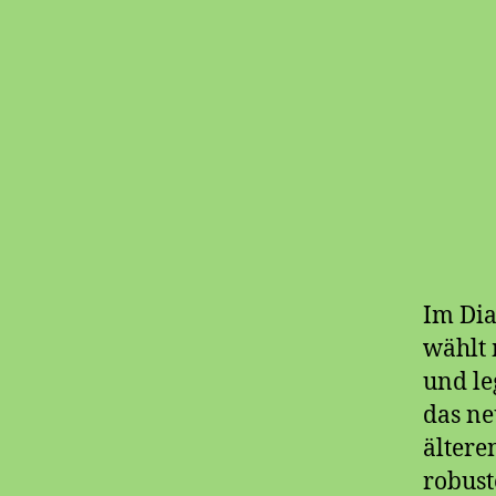
Im Dia
wählt 
und le
das ne
ältere
robust