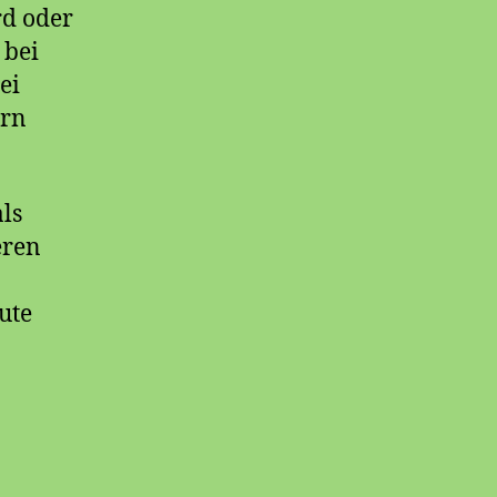
rd oder
 bei
ei
ern
als
eren
ute