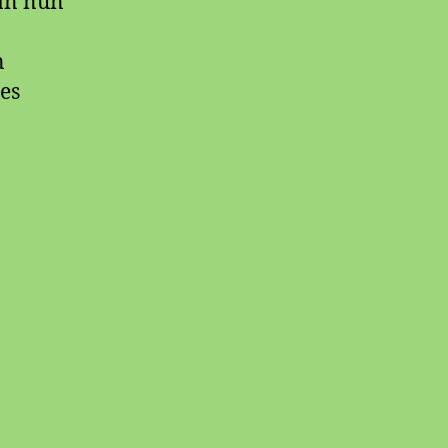
an nun
n
es