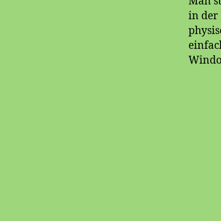
Man st
in der
physis
einfac
Windo