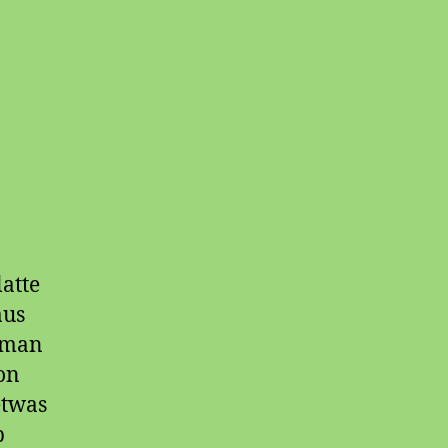
latte
aus
t man
on
etwas
b