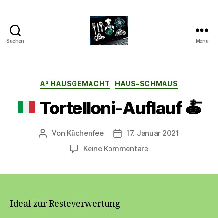
Suchen
Menü
CyberAlex.de
Kategorien
A² HAUSGEMACHT
HAUS-SCHMAUS
Tortelloni-Auflauf
🍝
Von
Küchenfee
17. Januar 2021
Beitragsautor
Beitragsdatum
zu
Keine Kommentare
Tortelloni-
Auflauf
🍝
Ideal zur Resteverwertung