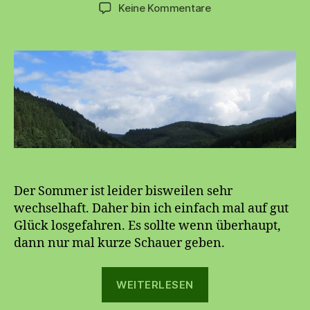
zu
Keine Kommentare
Glör
bis
Sorpetalsperre
Der Sommer ist leider bisweilen sehr
wechselhaft. Daher bin ich einfach mal auf gut
Glück losgefahren. Es sollte wenn überhaupt,
dann nur mal kurze Schauer geben.
„Glör
WEITERLESEN
bis