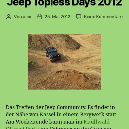
Jeep Topless Days 2012
zu
Von
alex
25. Mai 2012
Keine Kommentare
Beitragsautor
Beitragsdatum
Je
To
Da
20
Das Treffen der Jeep Community. Es findet in
der Nähe von Kassel in einem Bergwerk statt.
Am Wochenende kann man im
Knüllwald