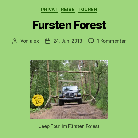
Kategorien
PRIVAT
REISE
TOUREN
Fursten Forest
zu
Von
alex
24. Juni 2013
1 Kommentar
Beitragsautor
Beitragsdatum
Furst
Fores
Jeep Tour im Fürsten Forest