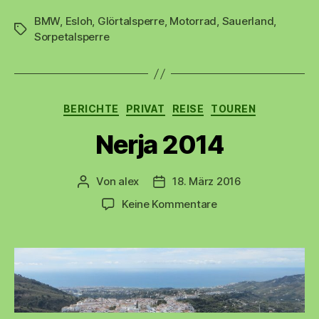
Sorpetalsperre“
BMW
,
Esloh
,
Glörtalsperre
,
Motorrad
,
Sauerland
,
Schlagwörter
Sorpetalsperre
Kategorien
BERICHTE
PRIVAT
REISE
TOUREN
Nerja 2014
Von
alex
18. März 2016
Beitragsautor
Beitragsdatum
zu
Keine Kommentare
Nerja
2014