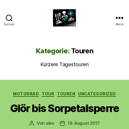
Suchen
Menü
CyberAlex.de
Kategorie:
Touren
Kürzere Tagestouren
Kategorien
MOTORRAD
TOUR
TOUREN
UNCATEGORIZED
Glör bis Sorpetalsperre
Von
alex
19. August 2017
Beitragsautor
Beitragsdatum