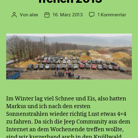
zu
Von
alex
16. März 2013
1 Kommentar
Beitragsautor
Beitragsdatum
Jeep
Comm
Treff
2013
Im Winter lag viel Schnee und Eis, also hatten
Markus und ich nach den ersten
Sonnenstrahlen wieder richtig Lust etwas 4×4
zu fahren. Da sich die Jeep Community aus dem
Internet an dem Wochenende treffen wollte,
sind wir kurzerhand auch in den Knüllwald