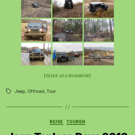
[ZEIGE ALS DIASHOW]
Jeep
,
Offroad
,
Tour
Schlagwörter
Kategorien
REISE
TOUREN