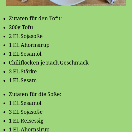
Zutaten für den Tofu:
200g Tofu
2 EL Sojasoße
1 EL Ahornsirup
1 EL Sesamöl
Chiliflocken je nach Geschmack
2 EL Stärke
1 EL Sesam
Zutaten für die Soße:
1 EL Sesamöl
3 EL Sojasoße
1 EL Reisessig
1 EL Ahornsirup