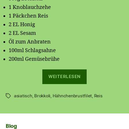
1 Knoblauchzehe
1 Päckchen Reis
2 EL Honig
2 EL Sesam
Öl zum Anbraten
100ml Schlagsahne
200ml Gemüsebrühe
„Asiatisches
WEITERLESEN
Hähnchen
mit
asiatisch
,
Brokkoli
,
Hähnchenbrustfilet
Brokkoli“
,
Reis
Schlagwörter
Blog