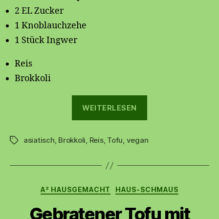
2 EL Zucker
1 Knoblauchzehe
1 Stück Ingwer
Reis
Brokkoli
„Tofu
WEITERLESEN
mit
Brokkoli
asiatisch
,
Brokkoli
,
Reis
,
Tofu
,
vegan
und
Schlagwörter
Reis
🍚“
Kategorien
A² HAUSGEMACHT
HAUS-SCHMAUS
Gebratener Tofu mit