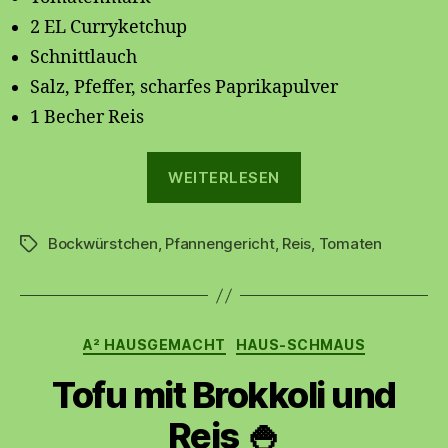
2 EL Curryketchup
Schnittlauch
Salz, Pfeffer, scharfes Paprikapulver
1 Becher Reis
„Bockwürstchen-
WEITERLESEN
Pfanne“
Bockwürstchen
,
Pfannengericht
,
Reis
,
Tomaten
Schlagwörter
Kategorien
A² HAUSGEMACHT
HAUS-SCHMAUS
Tofu mit Brokkoli und
Reis 🍚