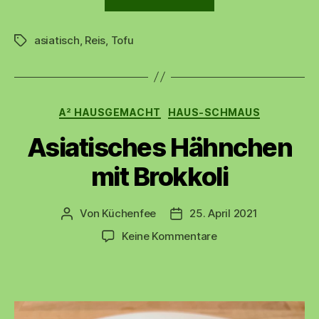
Tofu
mit
asiatisch
,
Reis
,
Tofu
rotem
Schlagwörter
Reis
🍚“
Kategorien
A² HAUSGEMACHT
HAUS-SCHMAUS
Asiatisches Hähnchen
mit Brokkoli
Von
Küchenfee
25. April 2021
Beitragsautor
Beitragsdatum
zu
Keine Kommentare
Asiatisches
Hähnchen
mit
Brokkoli