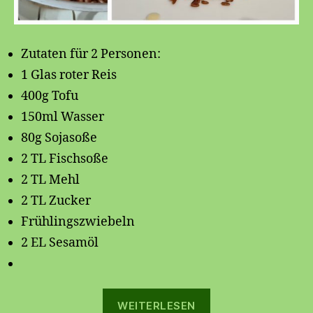
Zutaten für 2 Personen:
1 Glas roter Reis
400g Tofu
150ml Wasser
80g Sojasoße
2 TL Fischsoße
2 TL Mehl
2 TL Zucker
Frühlingszwiebeln
2 EL Sesamöl
„Gebratener
WEITERLESEN