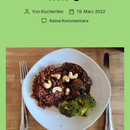
Von
Küchenfee
19. März 2022
Beitragsautor
Beitragsdatum
zu
Keine Kommentare
Tofu
mit
Brokkoli
und
Reis
🍚