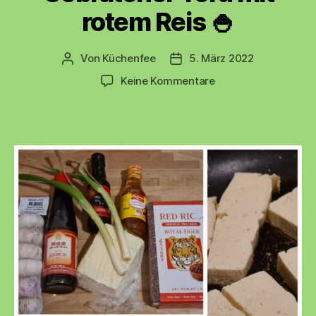
rotem Reis 🍚
Von
Küchenfee
5. März 2022
Beitragsautor
Beitragsdatum
zu
Keine Kommentare
Gebratener
Tofu
mit
rotem
Reis
🍚