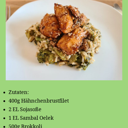
Zutaten:
400g Hähnchenbrustfilet
2 EL Sojasoße
1 EL Sambal Oelek
500g Brokkoli