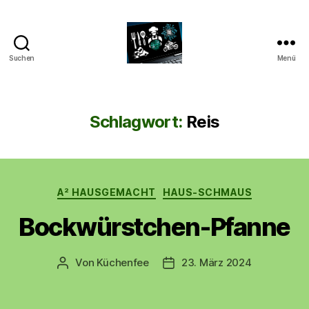
Suchen
Menü
CyberAlex.de
Schlagwort:
Reis
Kategorien
A² HAUSGEMACHT
HAUS-SCHMAUS
Bockwürstchen-Pfanne
Von
Küchenfee
23. März 2024
Beitragsautor
Beitragsdatum